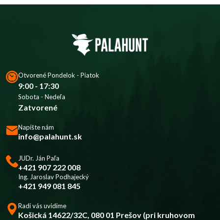
Otvorené Pondelok - Piatok
9:00 - 17:30
Sobota - Nedeľa
Zatvorené
Napíšte nám
info@palahunt.sk
JUDr. Ján Paľa
+421 907 222 008
Ing. Jaroslav Podhajecký
+421 949 081 845
Radi vás uvidíme
Košická 14622/32C, 080 01 Prešov (pri kruhovom