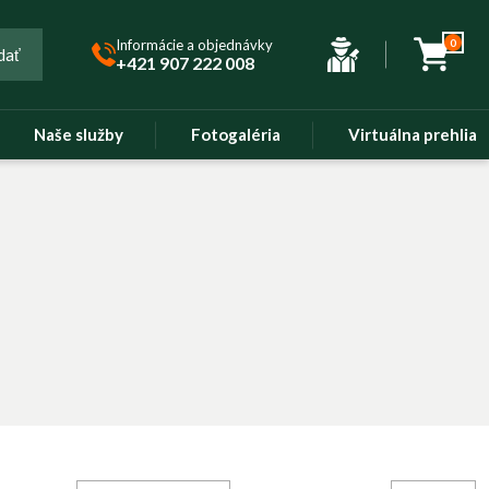
Informácie a objednávky
0
dať
+421 907 222 008
Naše služby
Fotogaléria
Virtuálna prehliad