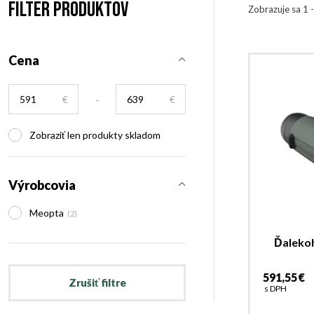
Filter produktov
Zobrazuje sa 1 
Cena
-
€
€
Zobraziť len produkty skladom
Výrobcovia
Meopta
(2)
Ďaleko
591,55 €
Zrušiť filtre
s DPH