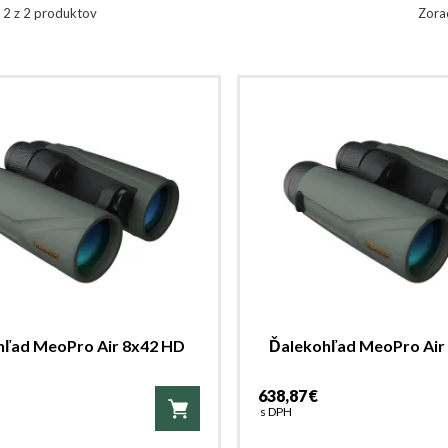
- 2 z 2 produktov
Zora
hľad MeoPro Air 8x42 HD
Ďalekohľad MeoPro Air
638,87 €
s DPH