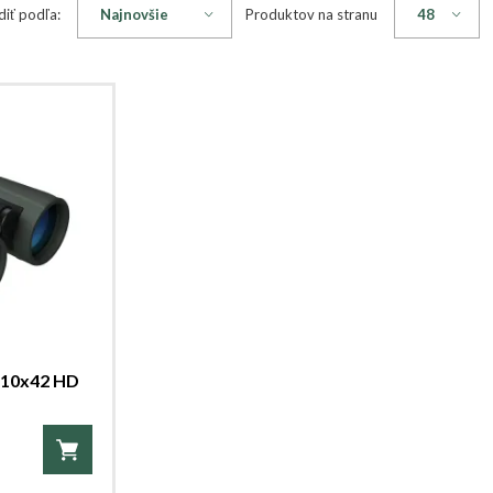
diť podľa:
Produktov na stranu
 10x42 HD