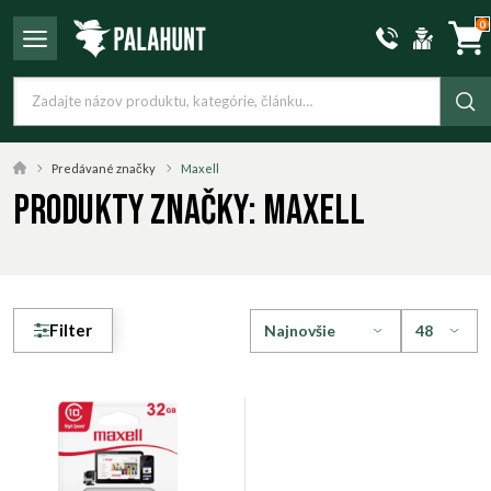
0
Predávané značky
Maxell
Produkty značky: Maxell
Filter