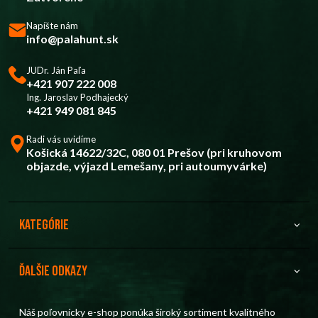
Napíšte nám
info@palahunt.sk
JUDr. Ján Paľa
+421 907 222 008
Ing. Jaroslav Podhajecký
+421 949 081 845
Radi vás uvidíme
Košická 14622/32C, 080 01 Prešov (pri kruhovom
objazde, výjazd Lemešany, pri autoumyvárke)
Kategórie
Ďalšie odkazy
Náš poľovnícky e-shop ponúka široký sortiment kvalitného