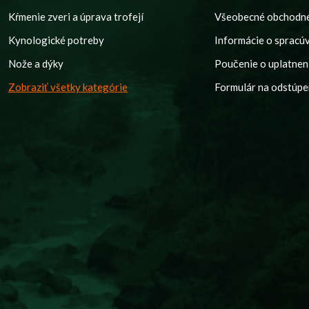
Kŕmenie zveri a úprava trofejí
Všeobecné obchodn
Kynologické potreby
Informácie o spracú
Nože a dýky
Poučenie o uplatnení
Zobraziť všetky kategórie
Formulár na odstúpe