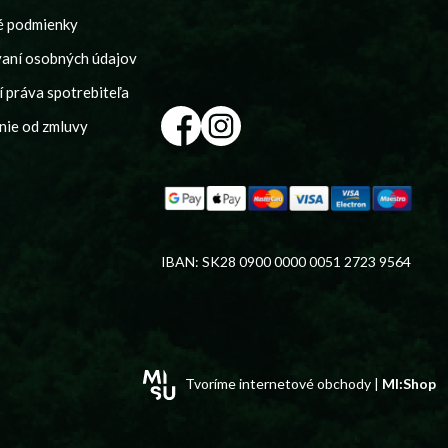
é podmienky
vaní osobných údajov
 práva spotrebiteľa
nie od zmluvy
IBAN: SK28 0900 0000 0051 2723 9564
Tvoríme internetové obchody |
MI:Shop