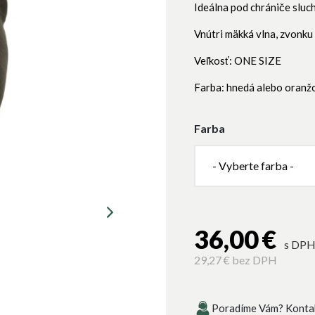
Ideálna pod chrániče sluch
Vnútri mäkká vlna, zvonku
Veľkosť: ONE SIZE
Farba: hnedá alebo oranž
Farba
- Vyberte farba -
36,00 €
s DP
29,27 €
bez DPH
Poradíme Vám? Kontakt