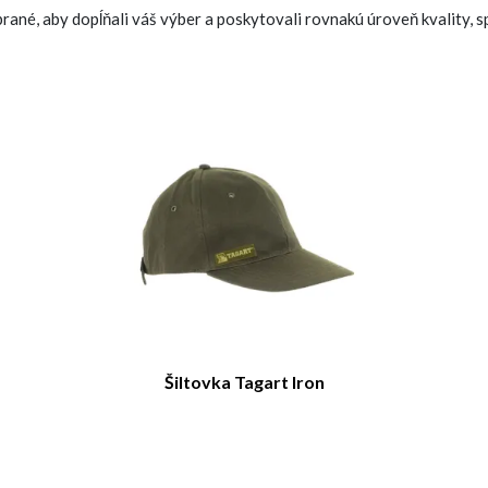
ané, aby dopĺňali váš výber a poskytovali rovnakú úroveň kvality, sp
Šiltovka Tagart Iron