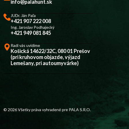
info@palahunt.sk
JUDr. Ján Paľa
+421 907 222 008
Ing. Jaroslav Podhajecký
+421 949 081 845
Radi vás uvidíme
Košická 14622/32C, 080 01 Prešov
(pri kruhovom objazde, výjazd
Lemešany, pri autoumyvárke)
© 2026 Všetky práva vyhradené pre
PALA S.R.O.