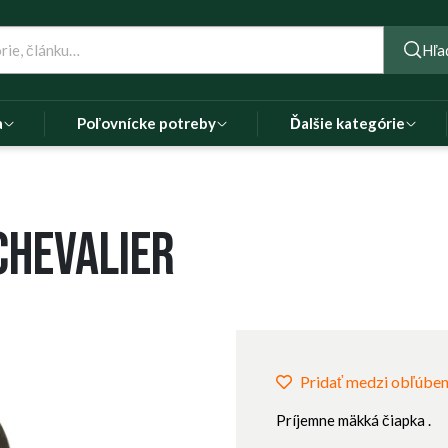
Hľa
a
Poľovnícke potreby
Ďalšie kategórie
Chevalier
Pridať medzi obľúbe
Príjemne mäkká čiapka .