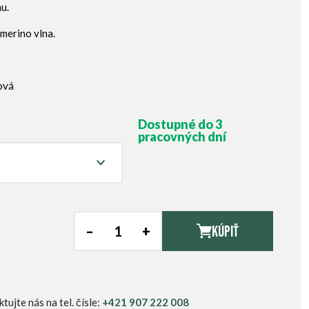
u.
 merino vlna.
ová
Dostupné do 3
pracovných dní
–
+
Kúpiť
H
ujte nás na tel. čísle:
+421 907 222 008