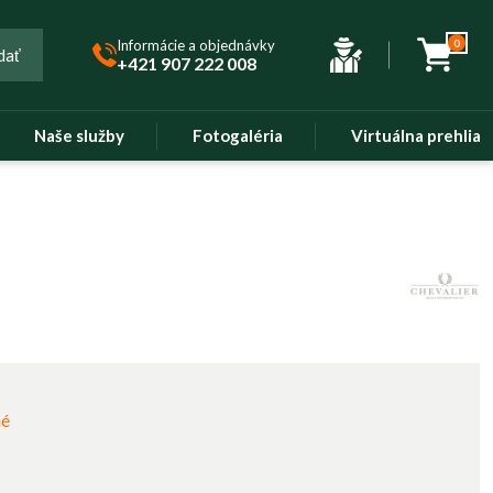
Informácie a objednávky
0
dať
+421 907 222 008
Naše služby
Fotogaléria
Virtuálna prehliad
né