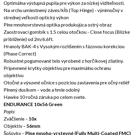
Optimálna výstupná pupila pre výkon za nízkej viditeľnosti.
Na vrchu umiestnený záves/kĺb (Top Hinge) - výnimočný v
strednej veľkosti optický výkon
Plne mnohovrstevná optika produkujúca ostrý obraz
Zaostrovací gombík s 1.5 celou otočkou - Close focus (Blízke
priblíženie) od 2m/6.6ft.
Hranoly BAK-4 s Vysokým rozlíšením s fázovou korekciou
(Phase Correct)
Robustné pogumované telo vyrobené z horčíkovej zliatiny.
Pripevnené krytky objektívu pre maximálnu ochranu
objektívu
Otočné a výsuvné očnice s pozíciou zastavenia pre očný reliéf
Plnený dusíkom – vode a hmle odolný
Hawke 10 ročná záruka po celom svete.
ENDURANCE 10x56 Green
Popis:
Zväčšenie –
10x
Objektív –
56mm
Šošovky –
Plne mnoho-vrstevné (Fully Multi-Coated FMC)