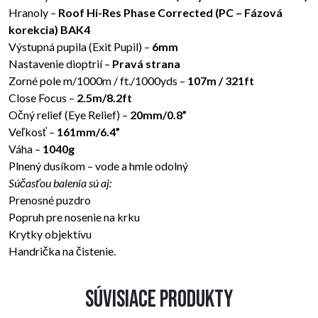
Hranoly –
Roof Hi-Res Phase Corrected (PC – Fázová
korekcia) BAK4
Výstupná pupila (Exit Pupil) –
6mm
Nastavenie dioptrií –
Pravá strana
Zorné pole m/1000m / ft./1000yds –
107m / 321ft
Close Focus –
2.5m/8.2ft
Očný relief (Eye Relief) –
20mm/0.8”
Veľkosť –
161mm/6.4”
Váha –
1040g
Plnený dusíkom – vode a hmle odolný
Súčasťou balenia sú aj:
Prenosné puzdro
Popruh pre nosenie na krku
Krytky objektívu
Handrička na čistenie.
Súvisiace produkty