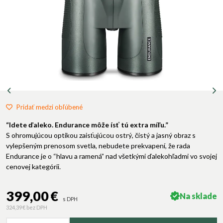
Pridať medzi obľúbené
“Idete ďaleko. Endurance môže ísť tú extra míľu.”
S ohromujúcou optikou zaisťujúcou ostrý, čistý a jasný obraz s
vylepšeným prenosom svetla, nebudete prekvapení, že rada
Endurance je o “hlavu a ramená” nad všetkými ďalekohľadmi vo svojej
cenovej kategórii.
399,00 €
Na sklade
s DPH
324,39 €
bez DPH