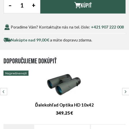
–
+
Kúpiť
Poradíme Vám? Kontaktujte nás na tel. čísle:
+421 907 222 008
Nakúpte nad 99,00 €
a máte dopravu zdarma.
Doporučujeme dokúpiť
Najpredávanejší
N
Ďalekohľad Optika HD 10x42
349,25 €