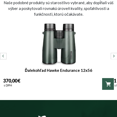
Naše podobné produkty sú starostlivo vybrané, aby dopĺňali váš
výber a poskytovali rovnakú úroveň kvality, spoľahlivosti a
funkčnosti, ktorú očakávate.
Ďalekohľad Hawke Endurance 12x56
370,00 €
1
s DPH
s