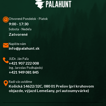
Otvorené Pondelok - Piatok
9:00 - 17:30
Sobota - Nedeľa
Zatvorené
Napíšte nám
info@palahunt.sk
JUDr. Ján Paľa
+421 907 222 008
Ing. Jaroslav Podhajecký
+421 949 081 845
Radi vás uvidíme
Košická 14622/32C, 080 01 Prešov (pri kruhovom
objazde, výjazd Lemešany, pri autoumyvárke)