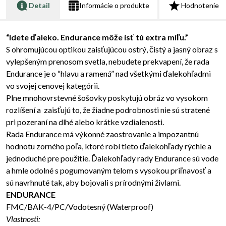
Detail
Informácie o produkte
Hodnotenie
“Idete ďaleko. Endurance môže ísť tú extra míľu.”
S ohromujúcou optikou zaisťujúcou ostrý, čistý a jasný obraz s
vylepšeným prenosom svetla, nebudete prekvapení, že rada
Endurance je o “hlavu a ramená” nad všetkými ďalekohľadmi
vo svojej cenovej kategórii.
Plne mnohovrstevné šošovky poskytujú obráz vo vysokom
rozlíšení a zaisťujú to, že žiadne podrobnosti nie sú stratené
pri pozeraní na dlhé alebo krátke vzdialenosti.
Rada Endurance má výkonné zaostrovanie a impozantnú
hodnotu zorného poľa, ktoré robí tieto ďalekohľady rýchle a
jednoduché pre použitie. Ďalekohľady rady Endurance sú vode
a hmle odolné s pogumovaným telom s vysokou priľnavosť a
sú navrhnuté tak, aby bojovali s prírodnými živlami.
ENDURANCE
FMC/BAK-4/PC/Vodotesný (Waterproof)
Vlastnosti: