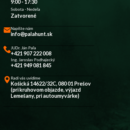
9:00 - 17:30
Sobota - Nedeľa
Zatvorené
Napíšte nám
info@palahunt.sk
JUDr. Ján Paľa
+421 907 222 008
Ing. Jaroslav Podhajecký
+421 949 081 845
Radi vás uvidíme
Košická 14622/32C, 080 01 Prešov
(pri kruhovom objazde, výjazd
Lemešany, pri autoumyvárke)