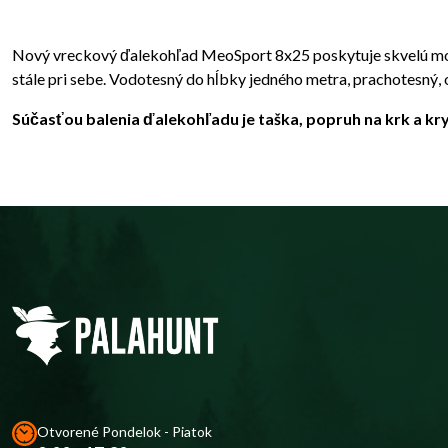
Nový vreckový ďalekohľad MeoSport 8x25 poskytuje skvelú možno
stále pri sebe. Vodotesný do hĺbky jedného metra, prachotesný,
Súčasťou balenia ďalekohľadu je taška, popruh na krk a kry
Otvorené Pondelok - Piatok