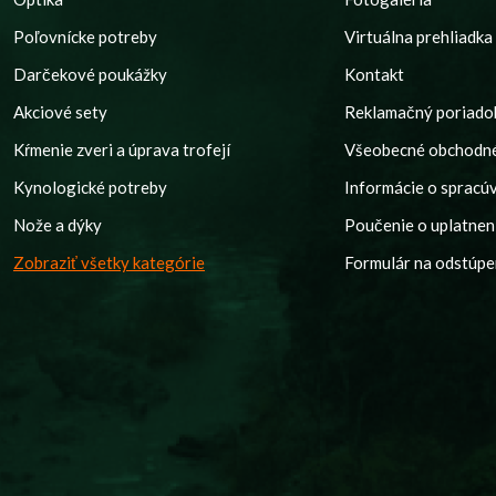
Poľovnícke potreby
Virtuálna prehliadka
Darčekové poukážky
Kontakt
Akciové sety
Reklamačný poriado
Kŕmenie zveri a úprava trofejí
Všeobecné obchodn
Kynologické potreby
Informácie o spracú
Nože a dýky
Poučenie o uplatnení
Zobraziť všetky kategórie
Formulár na odstúpe