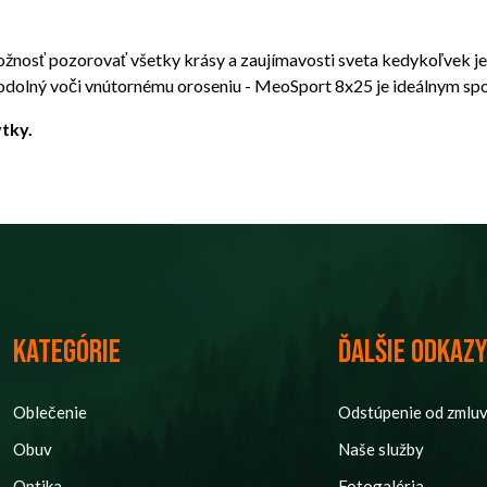
sť pozorovať všetky krásy a zaujímavosti sveta kedykoľvek je t
 odolný voči vnútornému oroseniu - MeoSport 8x25 je ideálnym spol
tky.
Kategórie
Ďalšie odkaz
Oblečenie
Odstúpenie od zmlu
Obuv
Naše služby
Optika
Fotogaléria