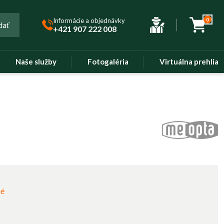
Informácie a objednávky
0
dať
+421 907 222 008
Naše služby
Fotogaléria
Virtuálna prehliad
né