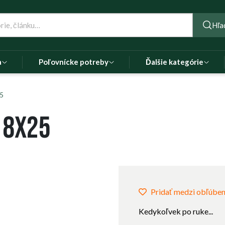
Hľa
a
Poľovnícke potreby
Ďalšie kategórie
25
 8x25
Pridať medzi obľúbe
Kedykoľvek po ruke...