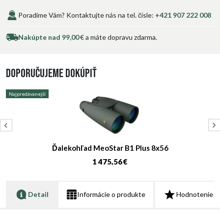
Poradíme Vám? Kontaktujte nás na tel. čísle:
+421 907 222 008
Nakúpte nad 99,00 €
a máte dopravu zdarma.
Doporučujeme dokúpiť
Najpredávanejší
N
Ďalekohľad MeoStar B1 Plus 8x56
1 475,56 €
Detail
Informácie o produkte
Hodnotenie