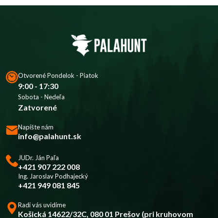
Otvorené Pondelok - Piatok
9:00 - 17:30
Sobota - Nedeľa
Zatvorené
Napíšte nám
info@palahunt.sk
JUDr. Ján Paľa
+421 907 222 008
Ing. Jaroslav Podhajecký
+421 949 081 845
Radi vás uvidíme
Košická 14622/32C, 080 01 Prešov (pri kruhovom