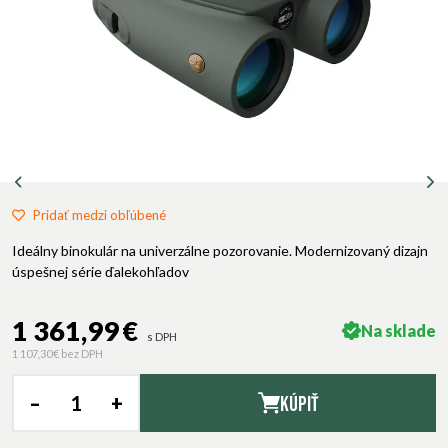
Pridať medzi obľúbené
Ideálny binokulár na univerzálne pozorovanie. Modernizovaný dizajn
úspešnej série ďalekohľadov
1 361,99 €
Na sklade
s DPH
1 107,30 €
bez DPH
–
+
Kúpiť