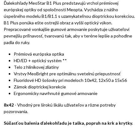
Ďalekohľady MeoStar B1 Plus predstavujú vrchol prémiovej
európskej optiky od spoločnosti Meopta. Vychádza z nášho
úspešného modelu B1/B1.1 s uzamykateľnou dioptrickou korekciou.
B1 Plus ponúka ešte ostrejší obraz a vyšší optický výkon.
Prepracované vonkajšie gumové armovanie poskytuje užívateľovi
pevnejšiu priľnavosť, tvarovanú tak, aby v teréne lepšie a pohodlne
padla do ruky.
Prémiová európska optika
HD/ED + optický systém **
Telo z hliníkovej zliatiny
Vrstvy MeoBright pre optimálnu svetelnú priepustnosť
Fluoridové HD šošovky pri modeloch 10x42, 12x50 a 15x56
Zámok dioptrickej korekcie
Ergonomicky navrhnuté gumové armovanie
8x42
- Vhodný pre širokú škálu užívateľov a rôzne potreby
pozorovania.
Súčasťou balenia ďalekohľadu je taška, popruh na krk a krytky.