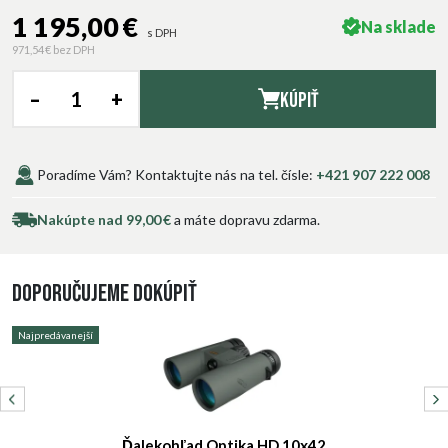
1 195,00 €
Na sklade
s DPH
971,54 €
bez DPH
–
+
Kúpiť
Poradíme Vám? Kontaktujte nás na tel. čísle:
+421 907 222 008
Nakúpte nad 99,00 €
a máte dopravu zdarma.
Doporučujeme dokúpiť
Najpredávanejší
N
Ďalekohľad Optika HD 10x42