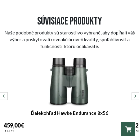
Súvisiace produkty
Naše podobné produkty sú starostlivo vybrané, aby dopĺňali váš
výber a poskytovali rovnakú úroveň kvality, spoľahlivosti a
funkčnosti, ktorú očakávate.
Ďalekohľad Hawke Endurance 8x56
459,00 €
2
s DPH
s