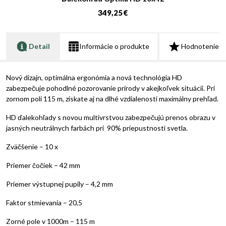
349,25 €
Detail
Informácie o produkte
Hodnotenie
Nový dizajn, optimálna ergonómia a nová technológia HD
zabezpečuje pohodlné pozorovanie prírody v akejkoľvek situácii. Pri
zornom poli 115 m, získate aj na dlhé vzdialenosti maximálny prehľad.
HD ďalekohľady s novou multivrstvou zabezpečujú prenos obrazu v
jasných neutrálnych farbách pri 90% priepustnosti svetla.
Zväčšenie – 10 x
Priemer čočiek – 42 mm
Priemer výstupnej pupily – 4,2 mm
Faktor stmievania – 20,5
Zorné pole v 1000m – 115 m