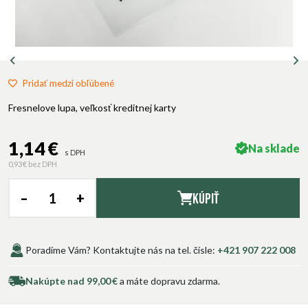
Pridať medzi obľúbené
Fresnelove lupa, veľkosť kreditnej karty
1,14 €
Na sklade
s DPH
0,93 €
bez DPH
–
+
Kúpiť
Poradíme Vám? Kontaktujte nás na tel. čísle:
+421 907 222 008
Nakúpte nad 99,00 €
a máte dopravu zdarma.