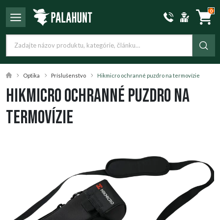
0
Optika
Príslušenstvo
Hikmicro ochranné puzdro na termovízie
Hikmicro ochranné puzdro na
termovízie