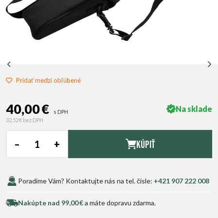
Pridať medzi obľúbené
40,00 €
Na sklade
s DPH
32,52 €
bez DPH
–
+
Kúpiť
Poradíme Vám? Kontaktujte nás na tel. čísle:
+421 907 222 008
Nakúpte nad 99,00 €
a máte dopravu zdarma.