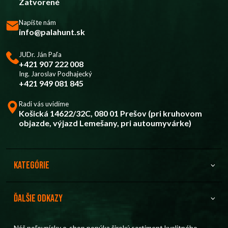
Zatvorené
Napíšte nám
info@palahunt.sk
JUDr. Ján Paľa
+421 907 222 008
Ing. Jaroslav Podhajecký
+421 949 081 845
Radi vás uvidíme
Košická 14622/32C, 080 01 Prešov (pri kruhovom
objazde, výjazd Lemešany, pri autoumyvárke)
Kategórie
Ďalšie odkazy
Náš poľovnícky e-shop ponúka široký sortiment kvalitného