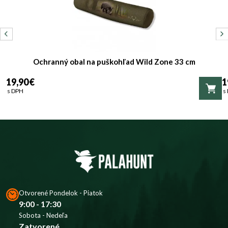
Ochranný obal na puškohľad Wild Zone 33 cm
19,90 €
1
s DPH
s
Otvorené Pondelok - Piatok
9:00 - 17:30
Sobota - Nedeľa
Zatvorené