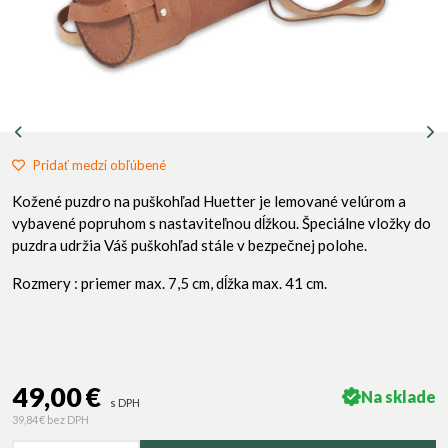
Pridať medzi obľúbené
Kožené puzdro na puškohľad Huetter je lemované velúrom a
vybavené popruhom s nastaviteľnou dĺžkou. Špeciálne vložky do
puzdra udržia Váš puškohľad stále v bezpečnej polohe.
Rozmery : priemer max. 7,5 cm, dĺžka max. 41 cm.
49,00 €
Na sklade
s DPH
39,84 €
bez DPH