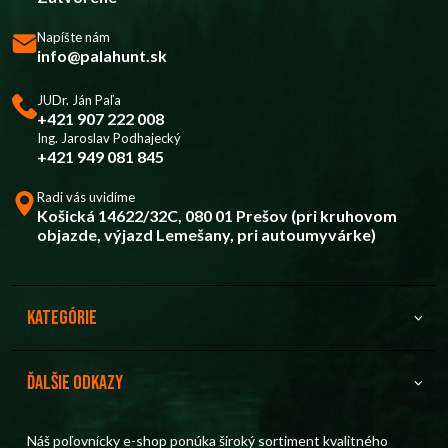
Napíšte nám
info@palahunt.sk
JUDr. Ján Paľa
+421 907 222 008
Ing. Jaroslav Podhajecký
+421 949 081 845
Radi vás uvidíme
Košická 14622/32C, 080 01 Prešov (pri kruhovom
objazde, výjazd Lemešany, pri autoumyvárke)
Kategórie
Ďalšie odkazy
Náš poľovnícky e-shop ponúka široký sortiment kvalitného