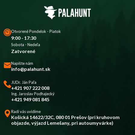
Otvorené Pondelok - Piatok
9:00 - 17:30
Sobota - Nedeľa
Zatvorené
Napíšte nám
info@palahunt.sk
JUDr. Ján Paľa
+421 907 222 008
Ing. Jaroslav Podhajecký
+421 949 081 845
Radi vás uvidíme
Košická 14622/32C, 080 01 Prešov (pri kruhovom
objazde, výjazd Lemešany, pri autoumyvárke)