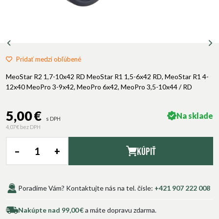
Pridať medzi obľúbené
MeoStar R2 1,7-10x42 RD MeoStar R1 1,5-6x42 RD, MeoStar R1 4-
12x40 MeoPro 3-9x42, MeoPro 6x42, MeoPro 3,5-10x44 / RD
5,00 €
Na sklade
s DPH
4,07 €
bez DPH
–
+
Kúpiť
Poradíme Vám? Kontaktujte nás na tel. čísle:
+421 907 222 008
Nakúpte nad 99,00 €
a máte dopravu zdarma.