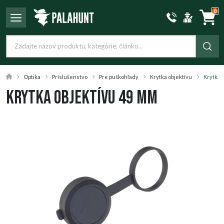
0
Optika
Príslušenstvo
Pre puškohľady
Krytka objektívu
Krytka 
Krytka objektívu 49 mm