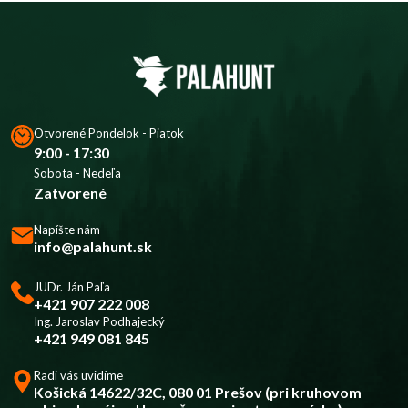
Otvorené Pondelok - Piatok
9:00 - 17:30
Sobota - Nedeľa
Zatvorené
Napíšte nám
info@palahunt.sk
JUDr. Ján Paľa
+421 907 222 008
Ing. Jaroslav Podhajecký
+421 949 081 845
Radi vás uvidíme
Košická 14622/32C, 080 01 Prešov (pri kruhovom