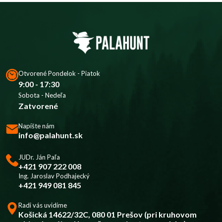
Otvorené Pondelok - Piatok
9:00 - 17:30
Sobota - Nedeľa
Zatvorené
Napíšte nám
info@palahunt.sk
JUDr. Ján Paľa
+421 907 222 008
Ing. Jaroslav Podhajecký
+421 949 081 845
Radi vás uvidíme
Košická 14622/32C, 080 01 Prešov (pri kruhovom