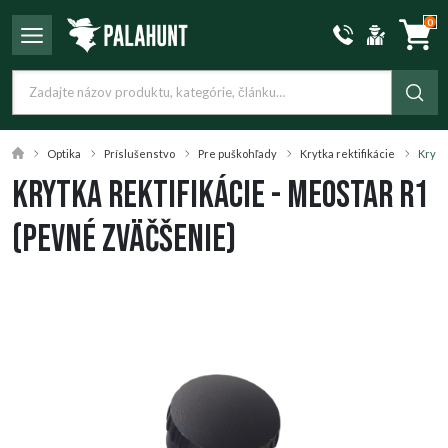
0
Optika
Príslušenstvo
Pre puškohľady
Krytka rektifikácie
Krytk
Krytka rektifikácie - MeoStar R1
(pevné zväčšenie)