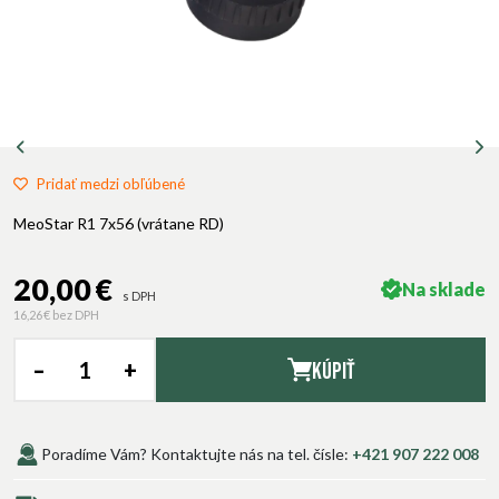
Pridať medzi obľúbené
MeoStar R1 7x56 (vrátane RD)
20,00 €
Na sklade
s DPH
16,26 €
bez DPH
–
+
Kúpiť
Poradíme Vám? Kontaktujte nás na tel. čísle:
+421 907 222 008