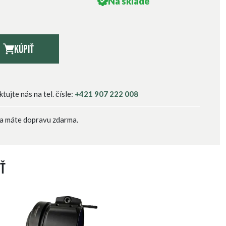
Na sklade
H
Kúpiť
ujte nás na tel. čísle:
+421 907 222 008
a máte dopravu zdarma.
ť