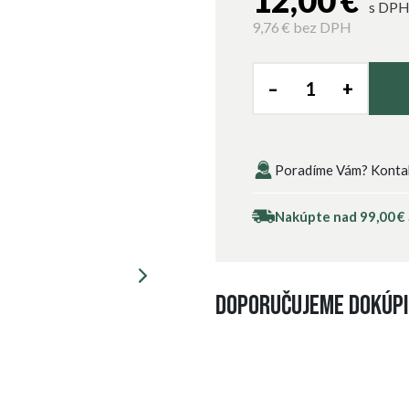
12,00 €
s DP
9,76 €
bez DPH
–
+
Poradíme Vám? Kontakt
Nakúpte nad 99,00 €
Doporučujeme dokúpi