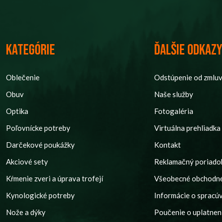
Kategórie
Ďalšie odkaz
Oblečenie
Odstúpenie od zmlu
Obuv
Naše služby
Optika
Fotogaléria
Poľovnícke potreby
Virtuálna prehliadka
Darčekové poukážky
Kontakt
Akciové sety
Reklamačný poriado
Kŕmenie zveri a úprava trofejí
Všeobecné obchodn
Kynologické potreby
Informácie o spracú
Nože a dýky
Poučenie o uplatnení