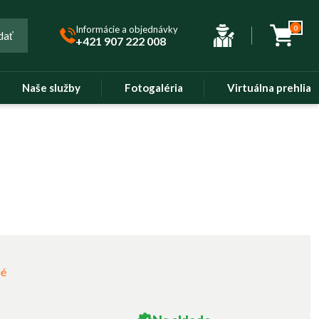
Informácie a objednávky
0
dať
+421 907 222 008
Naše služby
Fotogaléria
Virtuálna prehliad
né