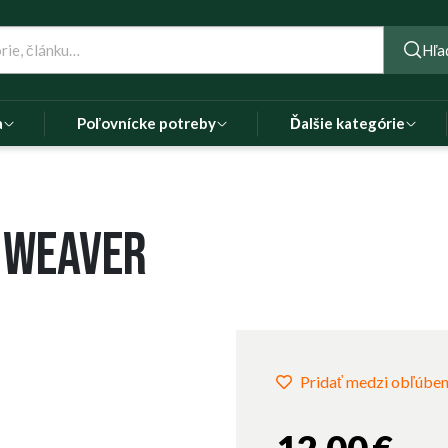
Hľa
a
Poľovnícke potreby
Ďalšie kategórie
a weaver
Pridať medzi obľúbe