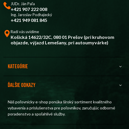
JUDr. Ján Paľa
+421 907 222 008
Ing. Jaroslav Podhajecký
+421 949 081 845
Radi vás uvidíme
Košická 14622/32C, 080 01 Prešov (pri kruhovom
objazde, výjazd Lemešany, pri autoumyvárke)
Kategórie
Ďalšie odkazy
Náš poľovnícky e-shop ponúka široký sortiment kvalitného
vybavenia a príslušenstva pre poľovníkov, zaručujúc odborné
poradenstvo a spoľahlivé služby.