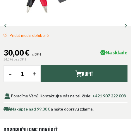
Pridať medzi obľúbené
30,00 €
Na sklade
s DPH
24,39 €
bez DPH
–
+
Kúpiť
Poradíme Vám? Kontaktujte nás na tel. čísle:
+421 907 222 008
Nakúpte nad 99,00 €
a máte dopravu zdarma.
Doporučujeme dokúpiť