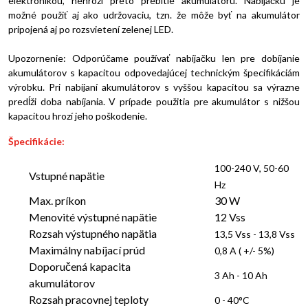
elektronikou, nehrozí preto prebitie akumulátoru. Nabíjačku je
možné použiť aj ako udržovaciu, tzn. že môže byť na akumulátor
pripojená aj po rozsvietení zelenej LED.
Upozornenie: Odporúčame používať nabíjačku len pre dobíjanie
akumulátorov s kapacitou odpovedajúcej technickým špecifikáciám
výrobku. Pri nabíjaní akumulátorov s vyššou kapacitou sa výrazne
predĺži doba nabíjania. V prípade použitia pre akumulátor s nižšou
kapacitou hrozí jeho poškodenie.
Špecifikácie:
100-240 V, 50-60
Vstupné napätie
Hz
Max. príkon
30 W
Menovité výstupné napätie
12 Vss
Rozsah výstupného napätia
13,5 Vss - 13,8 Vss
Maximálny nabíjací prúd
0,8 A ( +/- 5%)
Doporučená kapacita
3 Ah - 10 Ah
akumulátorov
Rozsah pracovnej teploty
0 - 40°C