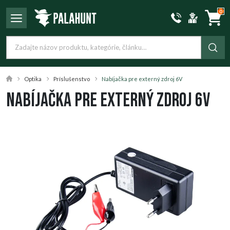
0
Optika
Príslušenstvo
Nabíjačka pre externý zdroj 6V
Nabíjačka pre externý zdroj 6V