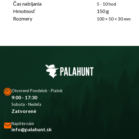
Čas nabíjania
5 - 10 hod
Hmotnosť
150 g
Rozmery
100 × 50 × 30 mm
Otvorené Pondelok - Piatok
9:00 - 17:30
Sobota - Nedeľa
Zatvorené
Napíšte nám
info@palahunt.sk