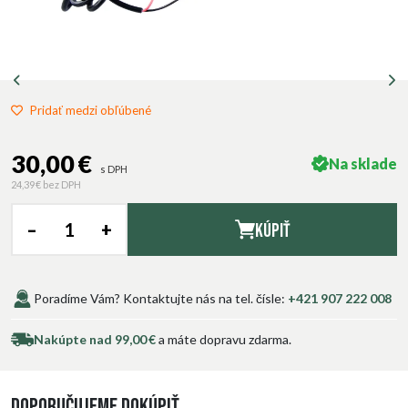
Pridať medzi obľúbené
30,00 €
Na sklade
s DPH
24,39 €
bez DPH
–
+
Kúpiť
Poradíme Vám? Kontaktujte nás na tel. čísle:
+421 907 222 008
Nakúpte nad 99,00 €
a máte dopravu zdarma.
Doporučujeme dokúpiť