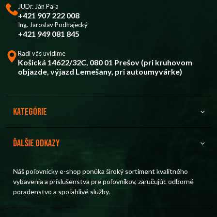
JUDr. Ján Paľa
+421 907 222 008
Ing. Jaroslav Podhajecký
+421 949 081 845
Radi vás uvidíme
Košická 14622/32C, 080 01 Prešov (pri kruhovom
objazde, výjazd Lemešany, pri autoumyvárke)
Kategórie
Ďalšie odkazy
Náš poľovnícky e-shop ponúka široký sortiment kvalitného
vybavenia a príslušenstva pre poľovníkov, zaručujúc odborné
poradenstvo a spoľahlivé služby.