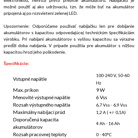
elektronikou, nehrozí preto prebitie akumulátoru. Nabíjačku je
možné použiť aj ako udržovaciu, tzn. že môže byť na akumulátor
pripojená aj po rozsvietení zelenej LED.
Upozornenie: Odporúčame používať nabíjačku len pre dobíjanie
akumulátorov s kapacitou odpovedajúcej technickým špecifikáciám
výrobku. Pri nabíjaní akumulátorov s vyššou kapacitou sa výrazne
predĺži doba nabíjania. V prípade použitia pre akumulátor s nižšou
kapacitou hrozí jeho poškodenie.
Špecifikácie:
100-240 V, 50-60
Vstupné napätie
Hz
Max. príkon
9 W
Menovité výstupné napätie
6 Vss
Rozsah výstupného napätia
6,7 Vss - 6,9 Vss
Maximálny nabíjací prúd
1,2 A ( +/- 0,1A)
Doporučená kapacita
4 Ah - 16 Ah
akumulátorov
Rozsah pracovnej teploty
0 - 40°C