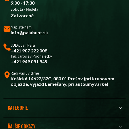
9:00 - 17:30
Sobota - Nedeľa
Zatvorené
Napíšte nám
info@palahunt.sk
JUDr. Ján Paľa
+421 907 222 008
Ing. Jaroslav Podhajecký
+421 949 081 845
Radi vás uvidíme
Košická 14622/32C, 080 01 Prešov (pri kruhovom
objazde, výjazd Lemešany, pri autoumyvárke)
Kategórie
Ďalšie odkazy