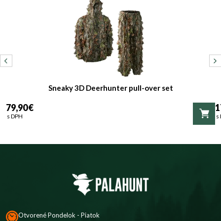
Sneaky 3D Deerhunter pull-over set
79,90 €
1
s DPH
s
Otvorené Pondelok - Piatok