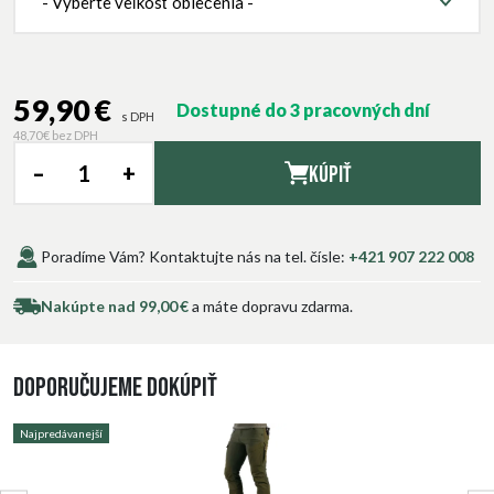
- Vyberte veľkosť oblečenia -
59,90 €
Dostupné do 3 pracovných dní
s DPH
48,70 €
bez DPH
–
+
Kúpiť
Poradíme Vám? Kontaktujte nás na tel. čísle:
+421 907 222 008
Nakúpte nad 99,00 €
a máte dopravu zdarma.
Doporučujeme dokúpiť
Najpredávanejší