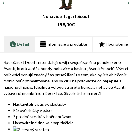
Nohavice Tagart Scout
199,00 €
Detail
Informácie o produkte
Hodnotenie
Spoločnosť Deerhunter ďalej rozvíja svoju úspešnú ponuku série
Avanti, ktorá zahŕňa bundy, nohavice a bavlnu „Avanti Smock“. Všetci
poľovníci venujú značný čas premýšľaniu o tom, ako by ich oblečenie
mohlo byť optimalizované, aby sa cítili na poľovačke čo najlepšie a
najpohodlnejšie. Ideálnou voľbou sú preto bunda a nohavice Avanti
vybavené membránou Deer-Tex. Skvelý tichý materiál !
Nastaviteľný pás w. elastický
Pásové slučky v páse
2 predné vrecká v bočnom švom
Nastaviteľné dno w. snap tlačidlo