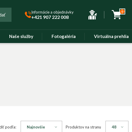
Informácie a objednávky
0
dať
+421 907 222 008
Naše služby
Fotogaléria
Virtuálna prehliad
diť podľa:
Produktov na stranu