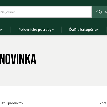
Hľa
a
Poľovnícke potreby
Ďalšie kategórie
 Novinka
- 0 z 0 produktov
Zora