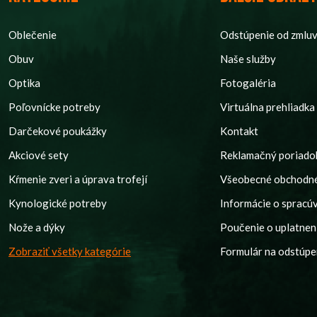
Oblečenie
Odstúpenie od zmlu
Obuv
Naše služby
Optika
Fotogaléria
Poľovnícke potreby
Virtuálna prehliadka
Darčekové poukážky
Kontakt
Akciové sety
Reklamačný poriado
Kŕmenie zveri a úprava trofejí
Všeobecné obchodn
Kynologické potreby
Informácie o spracú
Nože a dýky
Poučenie o uplatnení
Zobraziť všetky kategórie
Formulár na odstúpe