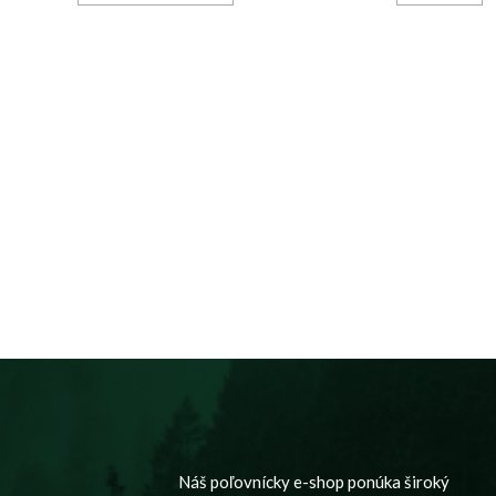
y
Náš poľovnícky e-shop ponúka široký