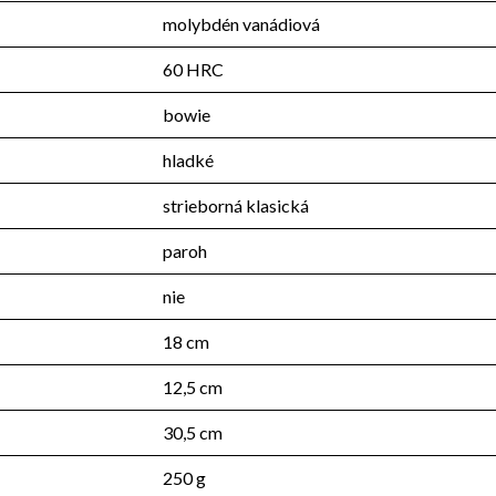
molybdén vanádiová
60 HRC
bowie
hladké
strieborná klasická
paroh
nie
18 cm
12,5 cm
30,5 cm
250 g