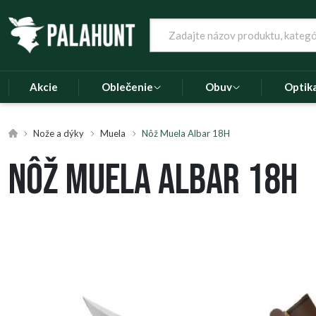
Akcie
Oblečenie
Obuv
Optik
Nože a dýky
Muela
Nôž Muela Albar 18H
Nôž Muela Albar 18H