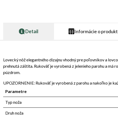
Detail
Informácie o produk
Lovecký nôž elegantného dizajnu vhodný pre poľovníkov a lovcov.
prehnutá záštita. Rukoväť je vyrobená z jelenieho parohu a má 
púzdrom.
UPOZORNENIE: Rukoväť je vyrobená z parohu a nakoľko je každý 
Parametre
Typ noža
Druh noža