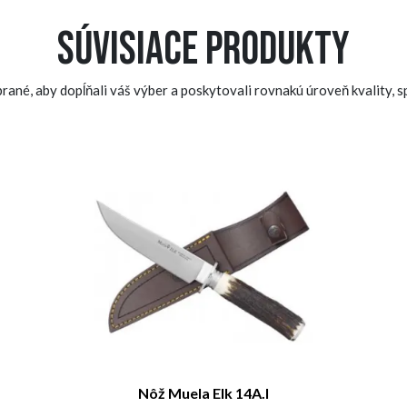
Súvisiace produkty
ané, aby dopĺňali váš výber a poskytovali rovnakú úroveň kvality, sp
Nôž Muela Elk 14A.I