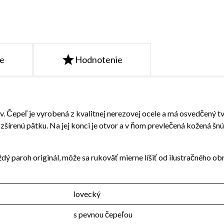
te
Hodnotenie
 Čepeľ je vyrobená z kvalitnej nerezovej ocele a má osvedčený tvar
rozšírenú pätku. Na jej konci je otvor a v ňom prevlečená kožená
paroh originál, môže sa rukoväť mierne líšiť od ilustračného ob
lovecký
s pevnou čepeľou