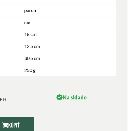
paroh
nie
18 cm
12,5 cm
30,5 cm
250 g
Na sklade
DPH
Kúpiť