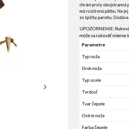
chráni prsty obojstranná 
má rozšírenú pätku. Na je
zo špičky parohu. Dodáva
UPOZORNENIE: Rukoväť je
môže sa rukoväť mierne lí
Parametre
Typ noža
Druh noža
Typ ocele
Tvrdosť
Tvar čepele
Ostrie noža
Farba čepele