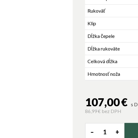
Rukoväť
Klip
Dĺžka čepele
Dĺžka rukoväte
Celková dĺžka
Hmotnosť noža
107,00 €
s 
86,99 €
bez DPH
–
+