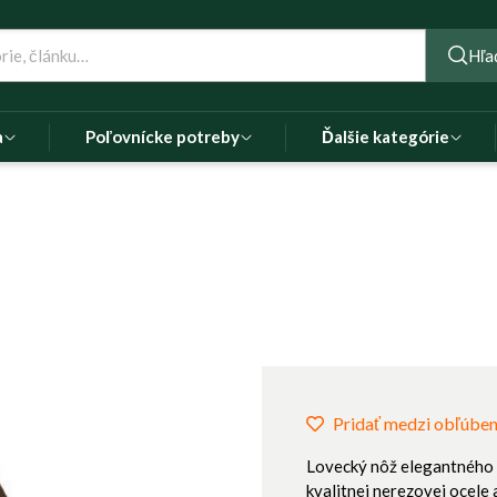
Hľa
a
Poľovnícke potreby
Ďalšie kategórie
Pridať medzi obľúbe
Lovecký nôž elegantného d
kvalitnej nerezovej ocele 