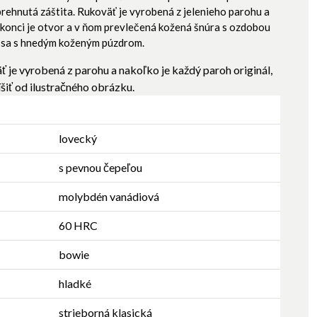
prehnutá záštita. Rukoväť je vyrobená z jelenieho parohu a
j konci je otvor a v ňom prevlečená kožená šnúra s ozdobou
 sa s hnedým koženým púzdrom.
 vyrobená z parohu a nakoľko je každý paroh originál,
šiť od ilustračného obrázku.
lovecký
s pevnou čepeľou
molybdén vanádiová
60 HRC
bowie
hladké
strieborná klasická