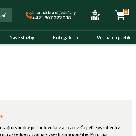
Informácie a objednávky
0
dať
+421 907 222 008
Naše služby
Fotogaléria
Virtuálna prehliad
né
izajnu vhodný pre poľovníkov a lovcov. Čepeľ je vyrobená z
a má osvedčený tvar pre všestranné použitie. Pri práci