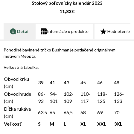
Stolový poľovnícky kalendár 2023
11,83 €
Detail
Informácie o produkte
Hodnotenie
Pohodlné bavlnené tričko Bushman je potlačené originálnym
motívom Meopta.
Veľkostná tabuľka:
Obvod krku
39
41
43
45
46
48
(cm)
Obvod hrude
86-
94-
102-
110-
118-
126-
(cm)
93
101
109
117
125
133
Dĺžka rukáva
63,5
65
66,5
68
69
70
(cm)
Veľkosť
S
M
L
XL
XXL
3XL