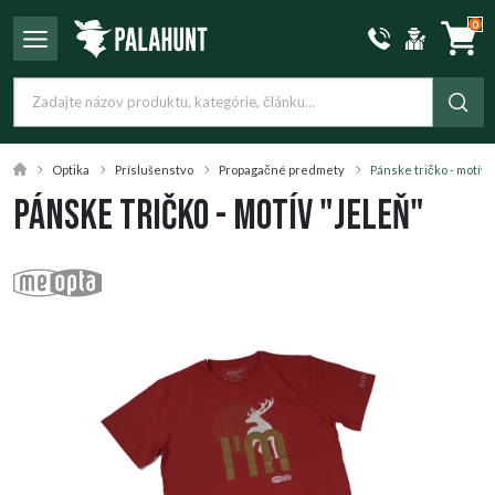
0
Optika
Príslušenstvo
Propagačné predmety
Pánske tričko - motív
Pánske tričko - motív "jeleň"