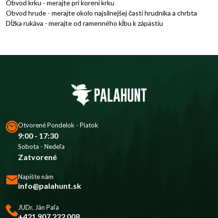
Obvod krku - merajte pri koreni krku
Obvod hrude - merajte okolo najsilnejšej časti hrudníka a chrbta
Dĺžka rukáva - merajte od ramenného kĺbu k zápästiu
Otvorené Pondelok - Piatok
9:00 - 17:30
Sobota - Nedeľa
Zatvorené
Napíšte nám
info@palahunt.sk
JUDr. Ján Paľa
+421 907 222 008