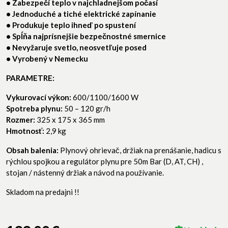
• Zabezpečí teplo v najchladnejšom počasí
• Jednoduché a tiché elektrické zapínanie
• Produkuje teplo ihneď po spustení
• Spĺňa najprísnejšie bezpečnostné smernice
• Nevyžaruje svetlo, neosvetľuje posed
• Vyrobený v Nemecku
PARAMETRE:
Vykurovací výkon:
600/1100/1600 W
Spotreba plynu:
50 – 120 gr/h
Rozmer:
325 x 175 x 365 mm
Hmotnosť:
2,9 kg
Obsah balenia:
Plynový ohrievač, držiak na prenášanie, hadicu s
rýchlou spojkou a regulátor plynu pre 50m Bar (D, AT, CH) ,
stojan / nástenný držiak a návod na používanie.
Skladom na predajni !!