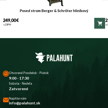
Posed strom Berger & Schröter hliníkový
249,00 €
2
s DPH
s
Otvorené Pondelok - Piatok
9:00 - 17:30
Sobota - Nedeľa
Zatvorené
Napíšte nám
info@palahunt.sk