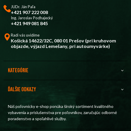
JUDr. Ján Paľa
+421 907 222 008
Ing. Jaroslav Podhajecký
+421 949 081 845
Radi vás uvidíme
Košická 14622/32C, 080 01 Prešov (pri kruhovom
objazde, výjazd Lemešany, pri autoumyvárke)
Kategórie
Ďalšie odkazy
Náš poľovnícky e-shop ponúka široký sortiment kvalitného
vybavenia a príslušenstva pre poľovníkov, zaručujúc odborné
poradenstvo a spoľahlivé služby.