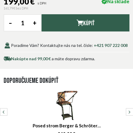
199,00 €
Na sklade
s DPH
161,79 €
bez DPH
–
+
Kúpiť
Poradíme Vám? Kontaktujte nás na tel. čísle:
+421 907 222 008
Nakúpte nad 99,00 €
a máte dopravu zdarma.
Doporučujeme dokúpiť
Posed strom Berger & Schröter…