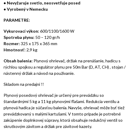
• Nevyžaruje svetlo, neosvetľuje posed
• Vyrobený v Nemecku
PARAMETRE:
Vykurovací výkon:
600/1100/1600 W
Spotreba plynu:
50 – 120 gr/h
Rozmer:
325 x 175 x 365 mm
Hmotnosť:
2,9 kg
Obsah balenia:
Plynový ohrievač, držiak na prenášanie, hadicu s
rýchlou spojkou a regulátor plynu pre 50m Bar (D, AT, CH) , stojan /
nástenný držiak a návod na používanie.
Skladom na predajni !!
Plynový posedový ohrievač je určený pre prevádzku so
štandardnými 5 kg a 11 kg plynovými fľašami. Redukcia ventilu a
plynová hadica je súčasťou balenia. Navyše, ohrievač môže byť tiež
prevádzkovaný s malými kartušami. V tomto prípade je potrebné
zakúpenie doplnkovej súpravy, ktorá obsahuje redukčný ventil so
skrutkovým závitom a držiak pre závitové kazety.