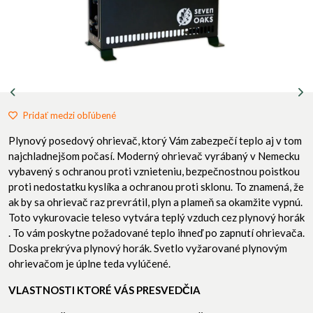
Pridať medzi obľúbené
Plynový posedový ohrievač, ktorý Vám zabezpečí teplo aj v tom
najchladnejšom počasí. Moderný ohrievač vyrábaný v Nemecku
vybavený s ochranou proti vznieteniu, bezpečnostnou poistkou
proti nedostatku kyslíka a ochranou proti sklonu. To znamená, že
ak by sa ohrievač raz prevrátil, plyn a plameň sa okamžite vypnú.
Toto vykurovacie teleso vytvára teplý vzduch cez plynový horák
. To vám poskytne požadované teplo ihneď po zapnutí ohrievača.
Doska prekrýva plynový horák. Svetlo vyžarované plynovým
ohrievačom je úplne teda vylúčené.
VLASTNOSTI KTORÉ VÁS PRESVEDČIA