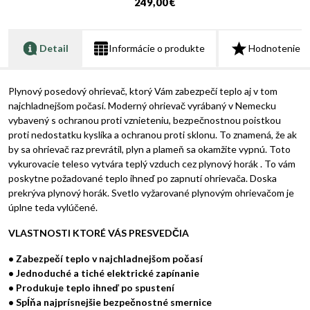
249,00 €
Detail
Informácie o produkte
Hodnotenie
Plynový posedový ohrievač, ktorý Vám zabezpečí teplo aj v tom
najchladnejšom počasí. Moderný ohrievač vyrábaný v Nemecku
vybavený s ochranou proti vznieteniu, bezpečnostnou poistkou
proti nedostatku kyslíka a ochranou proti sklonu. To znamená, že ak
by sa ohrievač raz prevrátil, plyn a plameň sa okamžite vypnú. Toto
vykurovacie teleso vytvára teplý vzduch cez plynový horák . To vám
poskytne požadované teplo ihneď po zapnutí ohrievača. Doska
prekrýva plynový horák. Svetlo vyžarované plynovým ohrievačom je
úplne teda vylúčené.
VLASTNOSTI KTORÉ VÁS PRESVEDČIA
• Zabezpečí teplo v najchladnejšom počasí
• Jednoduché a tiché elektrické zapínanie
• Produkuje teplo ihneď po spustení
• Spĺňa najprísnejšie bezpečnostné smernice