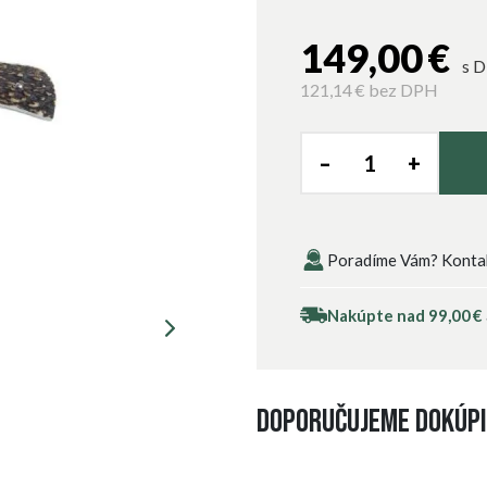
149,00 €
s 
121,14 €
bez DPH
–
+
Poradíme Vám? Kontakt
Nakúpte nad 99,00 €
Doporučujeme dokúpi