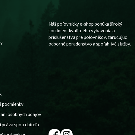
y
Náš poľovnícky e-shop ponúka široký
sortiment kvalitného vybavenia a
príslušenstva pre poľovníkov, zaručujúc
vy
odborné poradenstvo a spoľahlivé služby.
k
é podmienky
vaní osobných údajov
 práva spotrebiteľa
nie od zmluvy