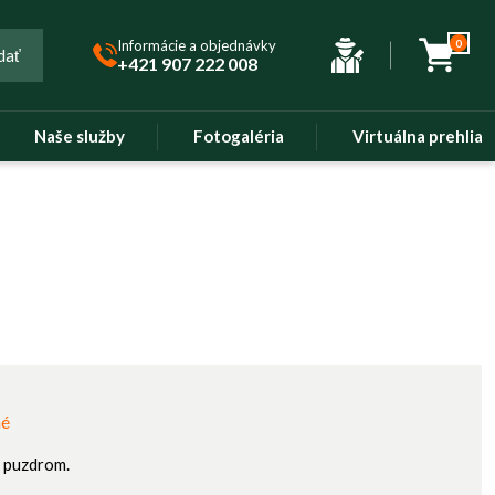
Informácie a objednávky
0
dať
+421 907 222 008
Naše služby
Fotogaléria
Virtuálna prehliad
né
 puzdrom.