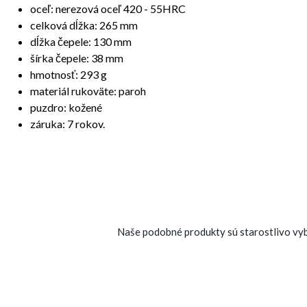
oceľ:
nerezová oceľ 420 - 55HRC
celková dĺžka:
265 mm
dĺžka čepele:
130 mm
šírka čepele:
38 mm
hmotnosť:
293 g
materiál rukoväte:
paroh
puzdro:
kožené
záruka: 7 rokov.
Naše podobné produkty sú starostlivo vybr