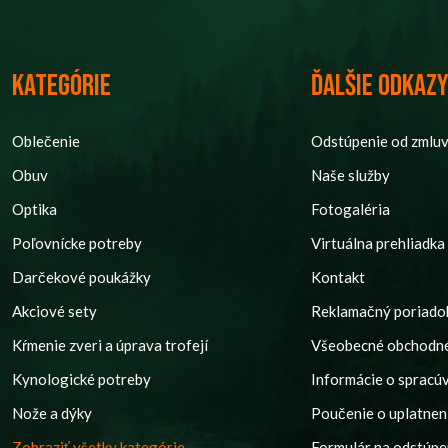
Kategórie
Ďalšie odkaz
Oblečenie
Odstúpenie od zmlu
Obuv
Naše služby
Optika
Fotogaléria
Poľovnícke potreby
Virtuálna prehliadka
Darčekové poukážky
Kontakt
Akciové sety
Reklamačný poriado
Kŕmenie zveri a úprava trofejí
Všeobecné obchodn
Kynologické potreby
Informácie o spracú
Nože a dýky
Poučenie o uplatnení
Zobraziť všetky kategórie
Formulár na odstúpe