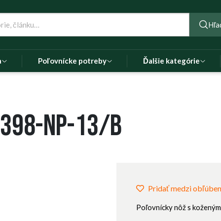
Hľa
a
Poľovnícke potreby
Ďalšie kategórie
 398-NP-13/B
Pridať medzi obľúbe
Poľovnícky nôž s koženým