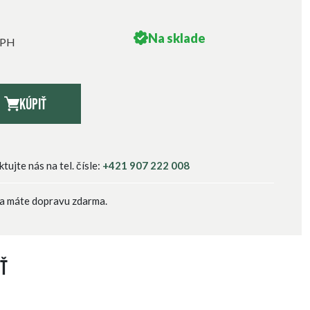
Na sklade
DPH
Kúpiť
ujte nás na tel. čísle:
+421 907 222 008
a máte dopravu zdarma.
ť