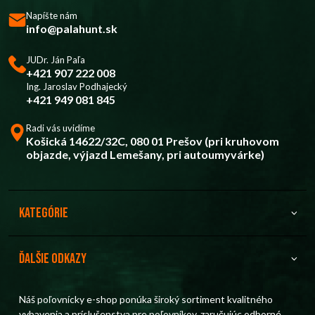
Napíšte nám
info@palahunt.sk
JUDr. Ján Paľa
+421 907 222 008
Ing. Jaroslav Podhajecký
+421 949 081 845
Radi vás uvidíme
Košická 14622/32C, 080 01 Prešov (pri kruhovom
objazde, výjazd Lemešany, pri autoumyvárke)
Kategórie
Ďalšie odkazy
Náš poľovnícky e-shop ponúka široký sortiment kvalitného
vybavenia a príslušenstva pre poľovníkov, zaručujúc odborné