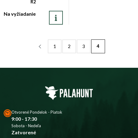
R2
Na vyžiadanie
4
1
2
3
Otvorené Pondelok - Piatok
9:00 - 17:30
Sobota - Nedeľa
Zatvorené