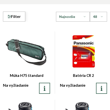
Filter
Múka H75 štandard
Batéria CR 2
Na vyžiadanie
Na vyžiadanie