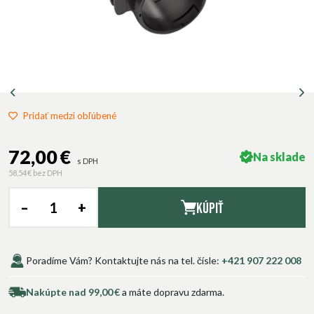
Pridať medzi obľúbené
72,00 €
Na sklade
s DPH
58,54 €
bez DPH
–
+
Kúpiť
Poradíme Vám? Kontaktujte nás na tel. čísle:
+421 907 222 008
Nakúpte nad 99,00 €
a máte dopravu zdarma.