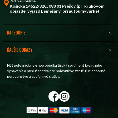
Radi vás uvidíme
Košická 14622/32C, 080 01 Prešov (pri kruhovom
objazde, výjazd Lemešany, pri autoumyvárke)
Kategórie
Ďalšie odkazy
Náš poľovnícky e-shop ponúka široký sortiment kvalitného
vybavenia a príslušenstva pre poľovníkov, zaručujúc odborné
poradenstvo a spoľahlivé služby.