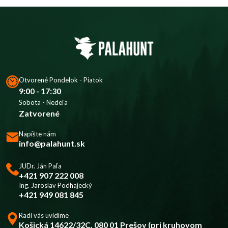
Otvorené Pondelok - Piatok
9:00 - 17:30
Sobota - Nedeľa
Zatvorené
Napíšte nám
info@palahunt.sk
JUDr. Ján Paľa
+421 907 222 008
Ing. Jaroslav Podhajecký
+421 949 081 845
Radi vás uvidíme
Košická 14622/32C, 080 01 Prešov (pri kruhovom