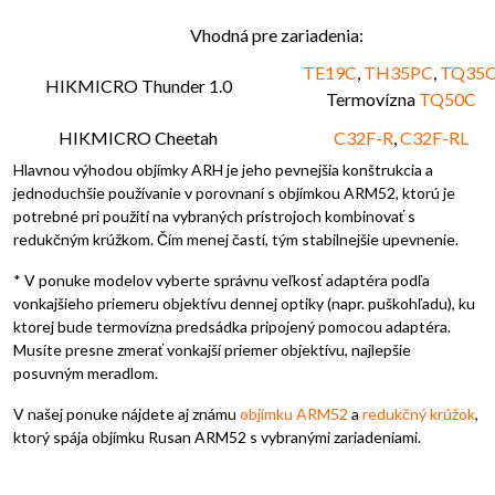
Vhodná pre zariadenia:
TE19C
,
TH35PC
,
TQ35
HIKMICRO Thunder 1.0
Termovízna
TQ50C
HIKMICRO Cheetah
C32F-R
,
C32F-RL
Hlavnou výhodou objímky ARH je jeho pevnejšia konštrukcia a
jednoduchšie používanie v porovnaní s objímkou ARM52, ktorú je
potrebné pri použití na vybraných prístrojoch kombinovať s
redukčným krúžkom. Čím menej častí, tým stabilnejšie upevnenie.
* V ponuke modelov vyberte správnu veľkosť adaptéra podľa
vonkajšieho priemeru objektívu dennej optiky (napr. puškohľadu), ku
ktorej bude termovízna predsádka pripojený pomocou adaptéra.
Musíte presne zmerať vonkajší priemer objektívu, najlepšie
posuvným meradlom.
V našej ponuke nájdete aj známu
objímku ARM52
a
redukčný krúžok
,
ktorý spája objímku Rusan ARM52 s vybranými zariadeniami.