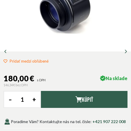
Pridať medzi obľúbené
180,00 €
Na sklade
s DPH
146,34 €
bez DPH
–
+
Kúpiť
Poradíme Vám? Kontaktujte nás na tel. čísle:
+421 907 222 008