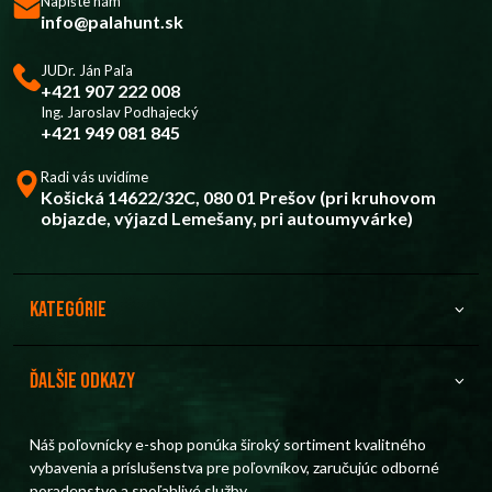
Napíšte nám
info@palahunt.sk
JUDr. Ján Paľa
+421 907 222 008
Ing. Jaroslav Podhajecký
+421 949 081 845
Radi vás uvidíme
Košická 14622/32C, 080 01 Prešov (pri kruhovom
objazde, výjazd Lemešany, pri autoumyvárke)
Kategórie
Ďalšie odkazy
Náš poľovnícky e-shop ponúka široký sortiment kvalitného
vybavenia a príslušenstva pre poľovníkov, zaručujúc odborné
poradenstvo a spoľahlivé služby.