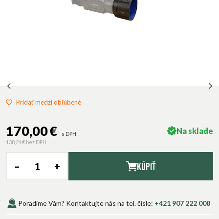
Pridať medzi obľúbené
170,00 €
Na sklade
s DPH
138,21 €
bez DPH
–
+
Kúpiť
Poradíme Vám? Kontaktujte nás na tel. čísle:
+421 907 222 008