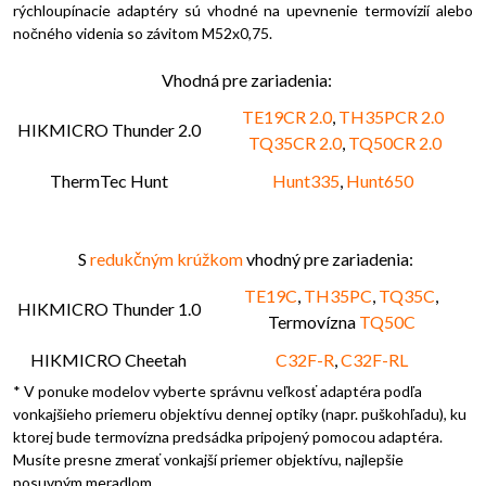
rýchloupínacie adaptéry sú vhodné na upevnenie termovízií alebo
nočného videnia so závitom M52x0,75.
Vhodná pre zariadenia:
TE19CR 2.0
,
TH35PCR 2.0
HIKMICRO Thunder 2.0
TQ35CR 2.0
,
TQ50CR 2.0
ThermTec Hunt
Hunt335
,
Hunt650
S
redukčným krúžkom
vhodný pre zariadenia:
TE19C
,
TH35PC
,
TQ35C
,
HIKMICRO Thunder 1.0
Termovízna
TQ50C
HIKMICRO Cheetah
C32F-R
,
C32F-RL
* V ponuke modelov vyberte správnu veľkosť adaptéra podľa
vonkajšieho priemeru objektívu dennej optiky (napr. puškohľadu), ku
ktorej bude termovízna predsádka pripojený pomocou adaptéra.
Musíte presne zmerať vonkajší priemer objektívu, najlepšie
posuvným meradlom.