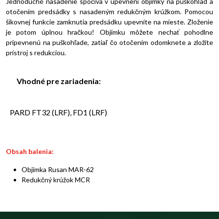
Jednoduché nasadenie spočíva v upevnení objímky na puškohľad a
otočením predsádky s nasadeným redukčným krúžkom. Pomocou
šikovnej funkcie zamknutia predsádku upevníte na mieste. Zloženie
je potom úplnou hračkou! Objímku môžete nechať pohodlne
pripevnenú na puškohľade, zatiaľ čo otočením odomknete a zložíte
prístroj s redukciou.
Vhodné pre zariadenia:
PARD FT32 (LRF), FD1 (LRF)
Obsah balenia:
Objímka Rusan MAR-62
Redukčný krúžok MCR