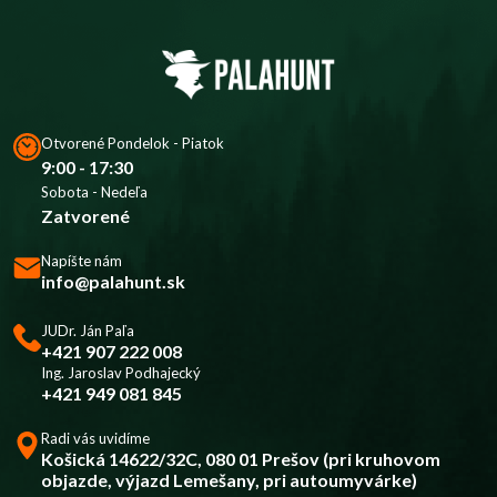
Otvorené Pondelok - Piatok
9:00 - 17:30
Sobota - Nedeľa
Zatvorené
Napíšte nám
info@palahunt.sk
JUDr. Ján Paľa
+421 907 222 008
Ing. Jaroslav Podhajecký
+421 949 081 845
Radi vás uvidíme
Košická 14622/32C, 080 01 Prešov (pri kruhovom
objazde, výjazd Lemešany, pri autoumyvárke)