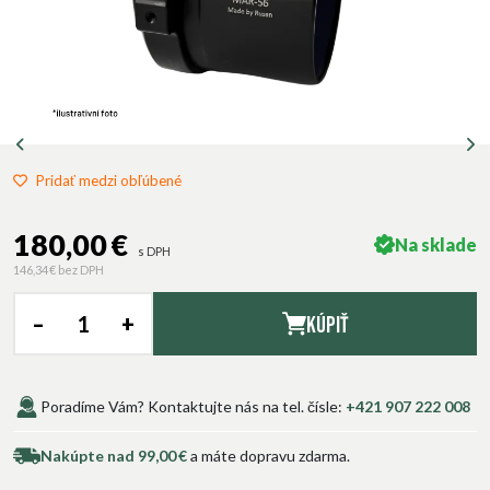
Pridať medzi obľúbené
180,00 €
Na sklade
s DPH
146,34 €
bez DPH
–
+
Kúpiť
Poradíme Vám? Kontaktujte nás na tel. čísle:
+421 907 222 008
Nakúpte nad 99,00 €
a máte dopravu zdarma.