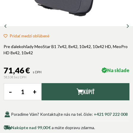
Pridať medzi obľúbené
Pre ďalekohľady MeoStar B1 7x42, 8x42, 10x42, 10x42 HD, MeoPro
HD 8x42, 10x42
71,46 €
Na sklade
s DPH
58,10 €
bez DPH
–
+
Kúpiť
Poradíme Vám? Kontaktujte nás na tel. čísle:
+421 907 222 008
Nakúpte nad 99,00 €
a máte dopravu zdarma.