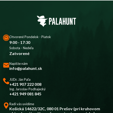
Otvorené Pondelok - Piatok
9:00 - 17:30
Sobota - Nedeľa
Zatvorené
Napíšte nám
info@palahunt.sk
JUDr. Ján Paľa
+421 907 222 008
Ing. Jaroslav Podhajecký
+421 949 081 845
Radi vás uvidíme
Košická 14622/32C, 080 01 Prešov (pri kruhovom