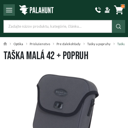
0
Optika
Príslušenstvo
Pre ďalekohľady
Tašky a popruhy
Taška m
Taška malá 42 + popruh