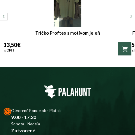
Tričko Proftex s motívom jeleň
F
13,50 €
5
s DPH
s
Otvorené Pondelok - Piatok
9:00 - 17:30
Sobota - Nedeľa
Zatvorené