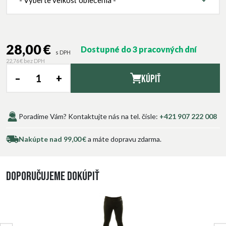
- Vyberte veľkosť oblečenia -
28,00 €
Dostupné do 3 pracovných dní
s DPH
22,76 €
bez DPH
–
+
Kúpiť
Poradíme Vám? Kontaktujte nás na tel. čísle:
+421 907 222 008
Nakúpte nad 99,00 €
a máte dopravu zdarma.
Doporučujeme dokúpiť