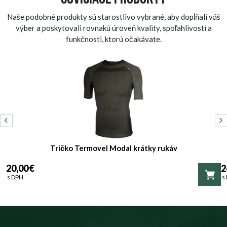
Naše podobné produkty sú starostlivo vybrané, aby dopĺňali váš
výber a poskytovali rovnakú úroveň kvality, spoľahlivosti a
funkčnosti, ktorú očakávate.
Tričko Termovel Modal krátky rukáv
20,00 €
2
s DPH
s