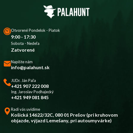
Otvorené Pondelok - Piatok
9:00 - 17:30
Sobota - Nedeľa
Zatvorené
Napíšte nám
info@palahunt.sk
JUDr. Ján Paľa
+421 907 222 008
Ing. Jaroslav Podhajecký
+421 949 081 845
Radi vás uvidíme
Košická 14622/32C, 080 01 Prešov (pri kruhovom
objazde, výjazd Lemešany, pri autoumyvárke)