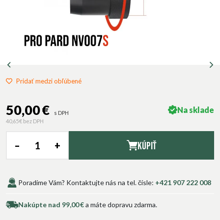
Pridať medzi obľúbené
50,00 €
Na sklade
s DPH
40,65 €
bez DPH
–
+
Kúpiť
Poradíme Vám? Kontaktujte nás na tel. čísle:
+421 907 222 008
Nakúpte nad 99,00 €
a máte dopravu zdarma.