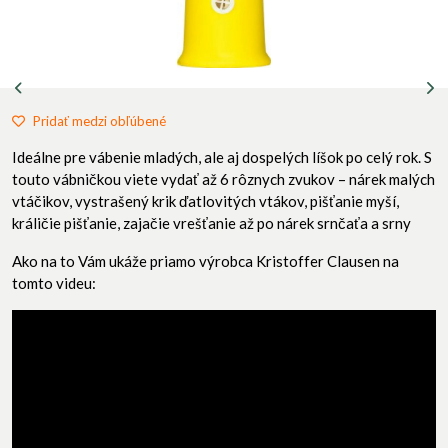
Pridať medzi obľúbené
Ideálne pre vábenie mladých, ale aj dospelých líšok po celý rok. S
touto vábničkou viete vydať až 6 rôznych zvukov – nárek malých
vtáčikov, vystrašený krik ďatlovitých vtákov, pišťanie myší,
králičie pišťanie, zajačie vrešťanie až po nárek srnčaťa a srny
Ako na to Vám ukáže priamo výrobca Kristoffer Clausen na
tomto videu: