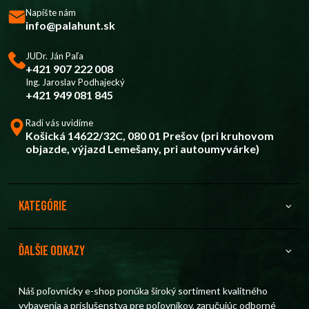
Napíšte nám
info@palahunt.sk
JUDr. Ján Paľa
+421 907 222 008
Ing. Jaroslav Podhajecký
+421 949 081 845
Radi vás uvidíme
Košická 14622/32C, 080 01 Prešov (pri kruhovom
objazde, výjazd Lemešany, pri autoumyvárke)
Kategórie
Ďalšie odkazy
Náš poľovnícky e-shop ponúka široký sortiment kvalitného
vybavenia a príslušenstva pre poľovníkov, zaručujúc odborné