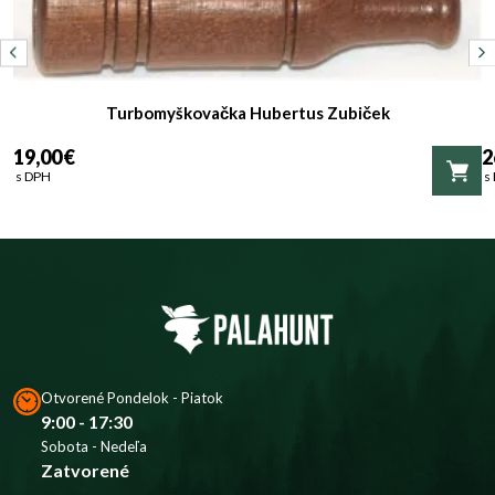
Turbomyškovačka Hubertus Zubiček
19,00 €
2
s DPH
s
Otvorené Pondelok - Piatok
9:00 - 17:30
Sobota - Nedeľa
Zatvorené