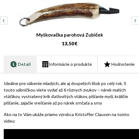
Myškovačka parohová Zubiček
13,50 €
Detail
Informácie o produkte
Hodnotenie
Ideálne pre vábenie mladých, ale aj dospelých líšok po celý rok. S
touto vábničkou viete vydať až 6 rôznych zvukov – nárek malých
vtáčikov, vystrašený krik ďatlovitých vtákov, pišťanie myší, králičie
pišťanie, zajačie vrešťanie až po nárek srnčaťa a srny
Ako na to Vám ukáže priamo výrobca Kristoffer Clausen na tomto
videu: