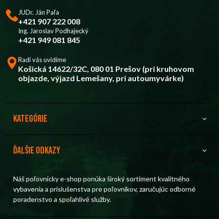
JUDr. Ján Paľa
+421 907 222 008
Ing. Jaroslav Podhajecký
+421 949 081 845
Radi vás uvidíme
Košická 14622/32C, 080 01 Prešov (pri kruhovom
objazde, výjazd Lemešany, pri autoumyvárke)
Kategórie
Ďalšie odkazy
Náš poľovnícky e-shop ponúka široký sortiment kvalitného
vybavenia a príslušenstva pre poľovníkov, zaručujúc odborné
poradenstvo a spoľahlivé služby.