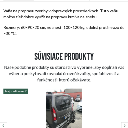
Vaňa na prepravu zveriny v dopravných prostriedkoch. Túto vaňu
možno tiež dobre využiť na prepravu krmiva na snehu.
Rozmery: 60×90×20 cm, nosnosť: 100–120 kg, odolná proti mrazu do
–30 °C.
Súvisiace produkty
Naše podobné produkty sú starostlivo vybrané, aby dopĺňali váš
výber a poskytovali rovnakú úroveň kvality, spoľahlivosti a
funkčnosti, ktorú očakávate.
Najpredávanejší