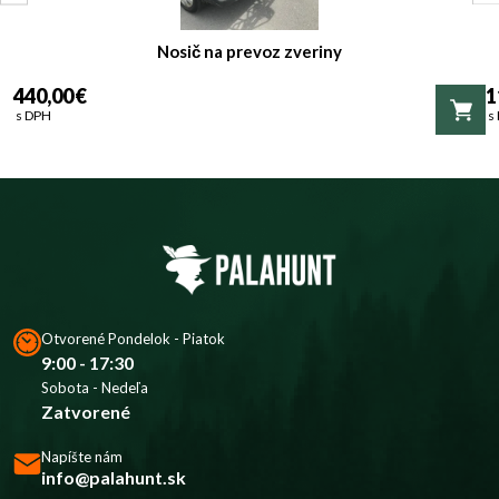
Nosič na prevoz zveriny
440,00 €
1
s DPH
s
Otvorené Pondelok - Piatok
9:00 - 17:30
Sobota - Nedeľa
Zatvorené
Napíšte nám
info@palahunt.sk