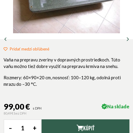
Pridať medzi obľúbené
Vaňa na prepravu zveriny v dopravných prostriedkoch. Túto
vaňu možno tiež dobre využiť na prepravu krmiva na snehu.
Rozmery: 60×90×20 cm, nosnosť: 100–120 kg, odolná proti
mrazu do –30 °C.
99,00 €
Na sklade
s DPH
80,49 €
bez DPH
–
+
Kúpiť