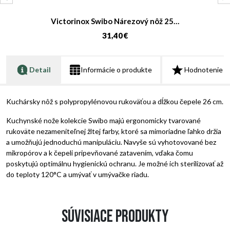
Victorinox Swibo Nárezový nôž 25…
31,40 €
Detail
Informácie o produkte
Hodnotenie
Kuchársky nôž s polypropylénovou rukoväťou a dĺžkou čepele 26 cm.
Kuchynské nože kolekcie Swibo majú ergonomicky tvarované
rukoväte nezameniteľnej žltej farby, ktoré sa mimoriadne ľahko držia
a umožňujú jednoduchú manipuláciu. Navyše sú vyhotovované bez
mikropórov a k čepeli pripevňované zatavením, vďaka čomu
poskytujú optimálnu hygienickú ochranu. Je možné ich sterilizovať až
do teploty 120°C a umývať v umývačke riadu.
Súvisiace produkty