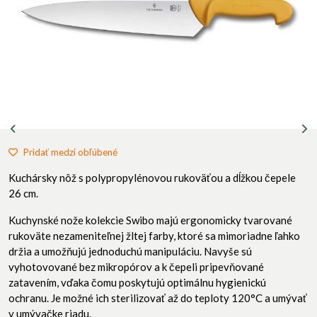
Pridať medzi obľúbené
Kuchársky nôž s polypropylénovou rukoväťou a dĺžkou čepele
26 cm.
Kuchynské nože kolekcie Swibo majú ergonomicky tvarované
rukoväte nezameniteľnej žltej farby, ktoré sa mimoriadne ľahko
držia a umožňujú jednoduchú manipuláciu. Navyše sú
vyhotovované bez mikropórov a k čepeli pripevňované
zatavením, vďaka čomu poskytujú optimálnu hygienickú
ochranu. Je možné ich sterilizovať až do teploty 120°C a umývať
v umývačke riadu.