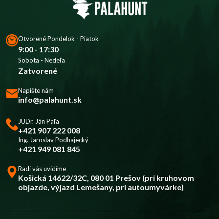
Otvorené Pondelok - Piatok
9:00 - 17:30
Sobota - Nedeľa
Zatvorené
Napíšte nám
info@palahunt.sk
JUDr. Ján Paľa
+421 907 222 008
Ing. Jaroslav Podhajecký
+421 949 081 845
Radi vás uvidíme
Košická 14622/32C, 080 01 Prešov (pri kruhovom
objazde, výjazd Lemešany, pri autoumyvárke)