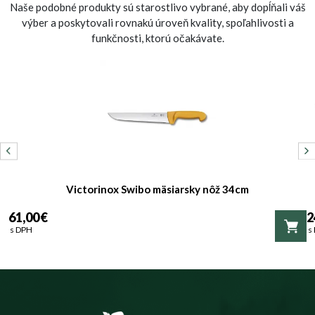
Naše podobné produkty sú starostlivo vybrané, aby dopĺňali váš
výber a poskytovali rovnakú úroveň kvality, spoľahlivosti a
funkčnosti, ktorú očakávate.
Victorinox Swibo mäsiarsky nôž 34cm
61,00 €
2
s DPH
s