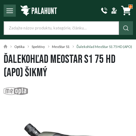
0
Optika
Spektívy
MeoStar S1
Ďalekohľad MeoStar S1 75 HD (APO) š
Ďalekohľad MeoStar S1 75 HD
(APO) šikmý