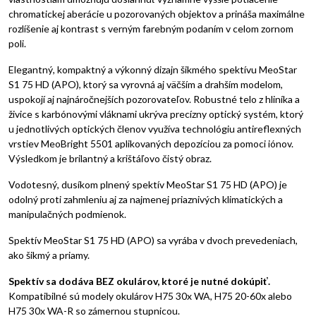
chromatickej aberácie u pozorovaných objektov a prináša maximálne
rozlíšenie aj kontrast s verným farebným podaním v celom zornom
poli.
Elegantný, kompaktný a výkonný dizajn šikmého spektívu MeoStar
S1 75 HD (APO), ktorý sa vyrovná aj väčším a drahším modelom,
uspokojí aj najnáročnejších pozorovateľov. Robustné telo z hliníka a
živice s karbónovými vláknami ukrýva precízny optický systém, ktorý
u jednotlivých optických členov využíva technológiu antireflexných
vrstiev MeoBright 5501 aplikovaných depozíciou za pomoci iónov.
Výsledkom je brilantný a krištáľovo čistý obraz.
Vodotesný, dusíkom plnený spektív MeoStar S1 75 HD (APO) je
odolný proti zahmleniu aj za najmenej priaznivých klimatických a
manipulačných podmienok.
Spektív MeoStar S1 75 HD (APO) sa vyrába v dvoch prevedeniach,
ako šikmý a priamy.
Spektív sa dodáva BEZ okulárov, ktoré je nutné dokúpiť.
Kompatibilné sú modely okulárov H75 30x WA, H75 20-60x alebo
H75 30x WA-R so zámernou stupnicou.