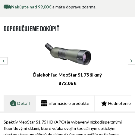
Nakúpte nad 99,00 €
a máte dopravu zdarma.
Doporučujeme dokúpiť
Ďalekohľad MeoStar S1 75 šikmý
872,06 €
Detail
Informácie o produkte
Hodnotenie
Spektív MeoStar S1 75 HD (APO) je vybavený nízkodisperznými
fluoridovými sklami, ktoré vďaka svojim špeciálnym optickým
vlastnostiam umožňujú dosiahnuť významne vyššie potlačenie