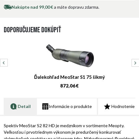
Nakúpte nad 99,00 €
a máte dopravu zdarma.
Doporučujeme dokúpiť
Ďalekohľad MeoStar S1 75 šikmý
872,06 €
Detail
Informácie o produkte
Hodnotenie
Spektív MeoStar S2 82 HD je medzníkom v sortimente Meopty.
Veľkosťou i prvotriednym výkonom je predurčený konkurovať
akémukoľvek spektívu na súčasnom trhu. Nízkodisperzné fluoridové