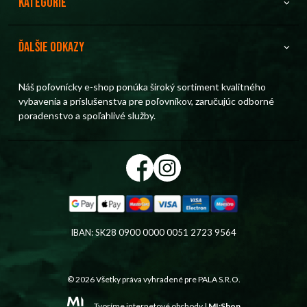
Kategórie
Ďalšie odkazy
Náš poľovnícky e-shop ponúka široký sortiment kvalitného
vybavenia a príslušenstva pre poľovníkov, zaručujúc odborné
poradenstvo a spoľahlivé služby.
IBAN: SK28 0900 0000 0051 2723 9564
© 2026 Všetky práva vyhradené pre
PALA S.R.O.
Tvoríme internetové obchody |
MI:Shop