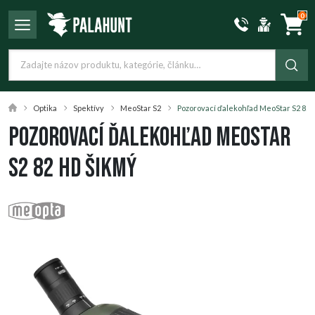
0
Optika
Spektívy
MeoStar S2
Pozorovací ďalekohľad MeoStar S2 82 
Pozorovací ďalekohľad MeoStar
S2 82 HD šikmý