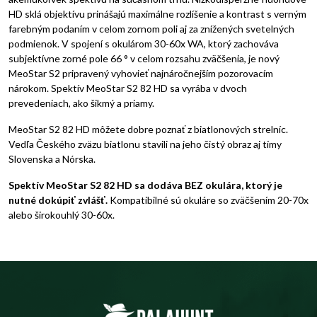
HD sklá objektívu prinášajú maximálne rozlíšenie a kontrast s verným
farebným podaním v celom zornom poli aj za znížených svetelných
podmienok. V spojení s okulárom 30-60x WA, ktorý zachováva
subjektívne zorné pole 66 ° v celom rozsahu zväčšenia, je nový
MeoStar S2 pripravený vyhovieť najnáročnejším pozorovacím
nárokom. Spektív MeoStar S2 82 HD sa vyrába v dvoch
prevedeniach, ako šikmý a priamy.
MeoStar S2 82 HD môžete dobre poznať z biatlonových strelníc.
Vedľa Českého zväzu biatlonu stavili na jeho čistý obraz aj tímy
Slovenska a Nórska.
Spektív MeoStar S2 82 HD sa dodáva BEZ okulára, ktorý je
nutné dokúpiť zvlášť.
Kompatibilné sú okuláre so zväčšením 20-70x
alebo širokouhlý 30-60x.