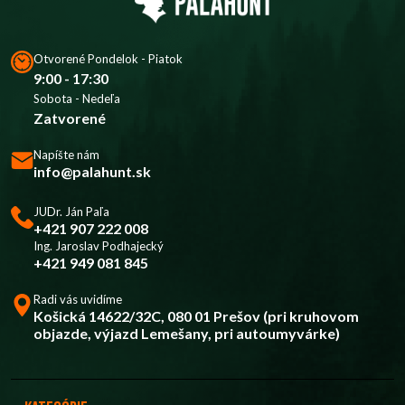
Otvorené Pondelok - Piatok
9:00 - 17:30
Sobota - Nedeľa
Zatvorené
Napíšte nám
info@palahunt.sk
JUDr. Ján Paľa
+421 907 222 008
Ing. Jaroslav Podhajecký
+421 949 081 845
Radi vás uvidíme
Košická 14622/32C, 080 01 Prešov (pri kruhovom
objazde, výjazd Lemešany, pri autoumyvárke)