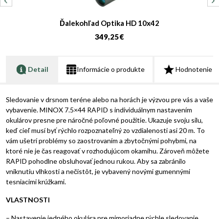
Ďalekohľad Optika HD 10x42
349,25 €
Detail
Informácie o produkte
Hodnotenie
Sledovanie v drsnom teréne alebo na horách je výzvou pre vás a vaše
vybavenie. MINOX 7.5×44 RAPID s individuálnym nastavením
okulárov presne pre náročné poľovné použitie. Ukazuje svoju silu,
keď cieľ musí byť rýchlo rozpoznateľný zo vzdialenosti asi 20 m. To
vám ušetrí problémy so zaostrovaním a zbytočnými pohybmi, na
ktoré nie je čas reagovať v rozhodujúcom okamihu. Zároveň môžete
RAPID pohodlne obsluhovať jednou rukou. Aby sa zabránilo
vniknutiu vlhkosti a nečistôt, je vybavený novými gumennými
tesniacimi krúžkami.
VLASTNOSTI
– Nastavenie jedného okulára pre mimoriadne rýchle sledovanie