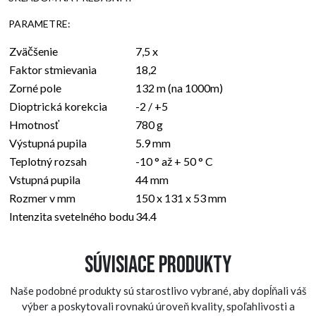
PARAMETRE:
Zväčšenie
7,5 x
Faktor stmievania
18,2
Zorné pole
132 m (na 1000m)
Dioptrická korekcia
-2 / +5
Hmotnosť
780 g
Výstupná pupila
5.9 mm
Teplotný rozsah
-10 ° až + 50 ° C
Vstupná pupila
44 mm
Rozmer v mm
150 x 131 x 53 mm
Intenzita svetelného bodu
34.4
Súvisiace produkty
Naše podobné produkty sú starostlivo vybrané, aby dopĺňali váš
výber a poskytovali rovnakú úroveň kvality, spoľahlivosti a