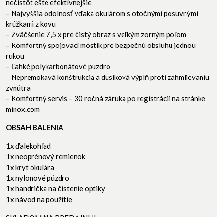
nečistôt ešte efektívnejšie
– Najvyššia odolnosť vďaka okulárom s otočnými posuvnými
krúžkami z kovu
– Zväčšenie 7,5 x pre čistý obraz s veľkým zorným poľom
– Komfortný spojovací mostík pre bezpečnú obsluhu jednou
rukou
– Ľahké polykarbonátové puzdro
– Nepremokavá konštrukcia a dusíková výplň proti zahmlievaniu
zvnútra
– Komfortný servis – 30 ročná záruka po registrácii na stránke
minox.com
OBSAH BALENIA
1x ďalekohľad
1x neoprénový remienok
1x kryt okulára
1x nylonové púzdro
1x handrička na čistenie optiky
1x návod na použitie