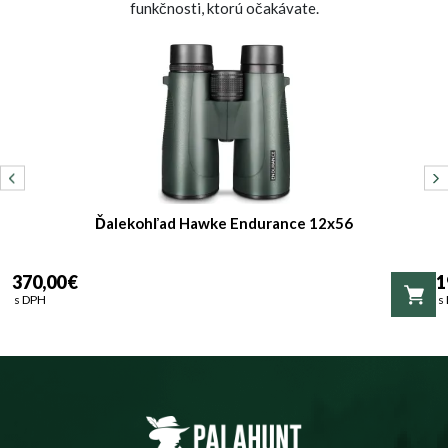
funkčnosti, ktorú očakávate.
Ďalekohľad Hawke Endurance 12x56
370,00 €
1
s DPH
s