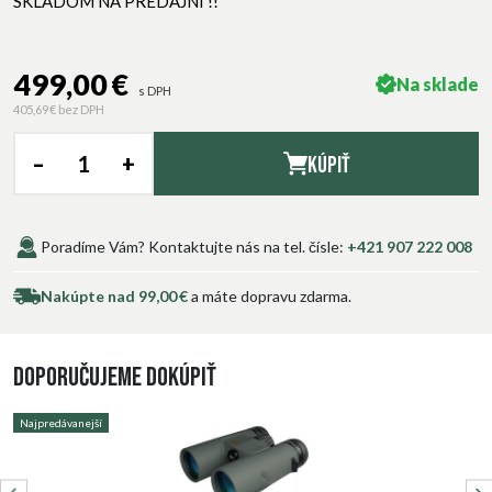
SKLADOM NA PREDAJNI !!
499,00 €
Na sklade
s DPH
405,69 €
bez DPH
–
+
Kúpiť
Poradíme Vám? Kontaktujte nás na tel. čísle:
+421 907 222 008
Nakúpte nad 99,00 €
a máte dopravu zdarma.
Doporučujeme dokúpiť
Najpredávanejší
N