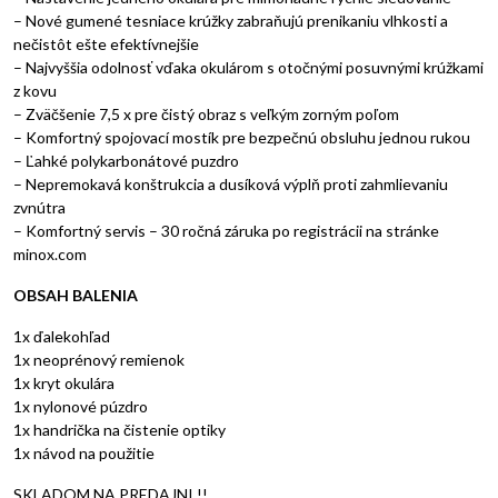
– Nové gumené tesniace krúžky zabraňujú prenikaniu vlhkosti a
nečistôt ešte efektívnejšie
– Najvyššia odolnosť vďaka okulárom s otočnými posuvnými krúžkami
z kovu
– Zväčšenie 7,5 x pre čistý obraz s veľkým zorným poľom
– Komfortný spojovací mostík pre bezpečnú obsluhu jednou rukou
– Ľahké polykarbonátové puzdro
– Nepremokavá konštrukcia a dusíková výplň proti zahmlievaniu
zvnútra
– Komfortný servis – 30 ročná záruka po registrácii na stránke
minox.com
OBSAH BALENIA
1x ďalekohľad
1x neoprénový remienok
1x kryt okulára
1x nylonové púzdro
1x handrička na čistenie optiky
1x návod na použitie
SKLADOM NA PREDAJNI !!