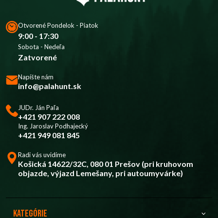
Otvorené Pondelok - Piatok
9:00 - 17:30
Sobota - Nedeľa
Zatvorené
Napíšte nám
info@palahunt.sk
JUDr. Ján Paľa
+421 907 222 008
Ing. Jaroslav Podhajecký
+421 949 081 845
Radi vás uvidíme
Košická 14622/32C, 080 01 Prešov (pri kruhovom
objazde, výjazd Lemešany, pri autoumyvárke)
Kategórie