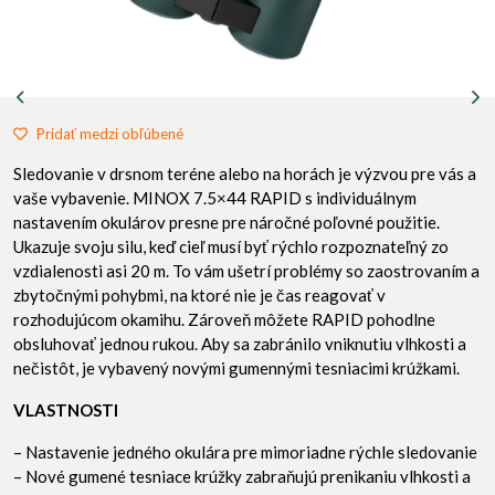
Pridať medzi obľúbené
Sledovanie v drsnom teréne alebo na horách je výzvou pre vás a
vaše vybavenie. MINOX 7.5×44 RAPID s individuálnym
nastavením okulárov presne pre náročné poľovné použitie.
Ukazuje svoju silu, keď cieľ musí byť rýchlo rozpoznateľný zo
vzdialenosti asi 20 m. To vám ušetrí problémy so zaostrovaním a
zbytočnými pohybmi, na ktoré nie je čas reagovať v
rozhodujúcom okamihu. Zároveň môžete RAPID pohodlne
obsluhovať jednou rukou. Aby sa zabránilo vniknutiu vlhkosti a
nečistôt, je vybavený novými gumennými tesniacimi krúžkami.
VLASTNOSTI
– Nastavenie jedného okulára pre mimoriadne rýchle sledovanie
– Nové gumené tesniace krúžky zabraňujú prenikaniu vlhkosti a